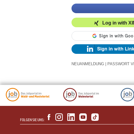
Log in with X
NEUANMELDUNG
|
PASSWORT V
FOLGEN SIE UNS: