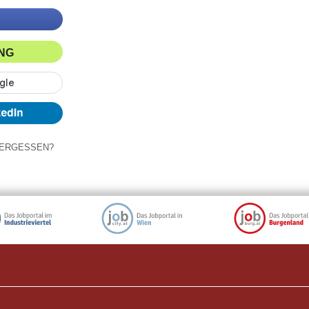
ING
ERGESSEN?