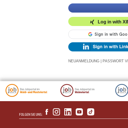
Log in with X
NEUANMELDUNG
|
PASSWORT V
FOLGEN SIE UNS: