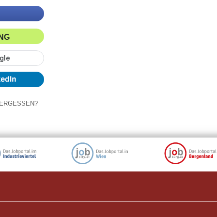
ING
ERGESSEN?