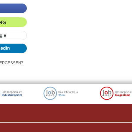
ING
ERGESSEN?