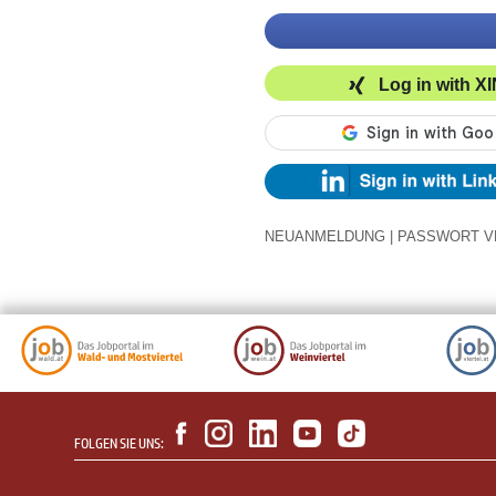
Log in with X
NEUANMELDUNG
|
PASSWORT V
FOLGEN SIE UNS: