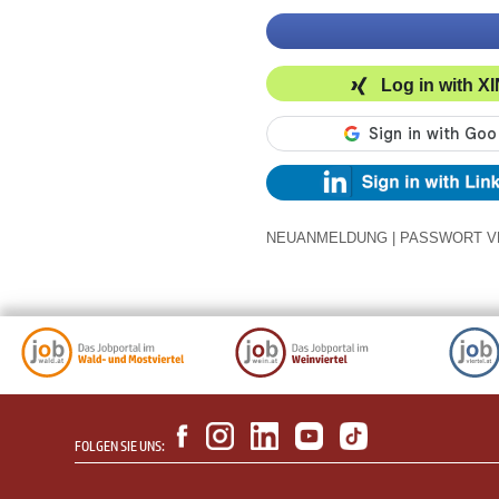
Log in with X
NEUANMELDUNG
|
PASSWORT V
FOLGEN SIE UNS: