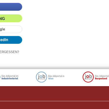
ING
ERGESSEN?