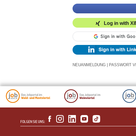
Log in with X
NEUANMELDUNG
|
PASSWORT V
FOLGEN SIE UNS: