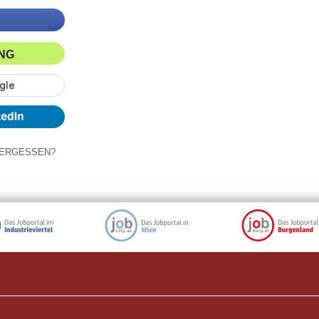
ING
ERGESSEN?