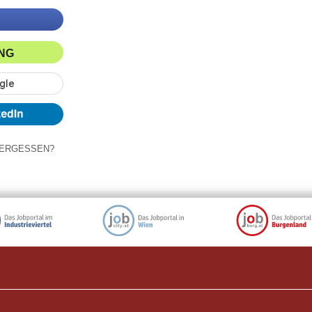
ING
ERGESSEN?