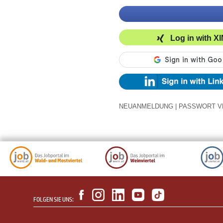
Log in with X
NEUANMELDUNG
|
PASSWORT V
FOLGEN SIE UNS: