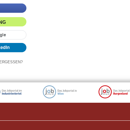
ING
ERGESSEN?