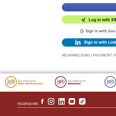
Log in with X
NEUANMELDUNG
|
PASSWORT V
FOLGEN SIE UNS: