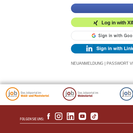
Log in with X
NEUANMELDUNG
|
PASSWORT V
FOLGEN SIE UNS: