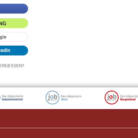
ING
ERGESSEN?