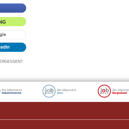
ING
ERGESSEN?