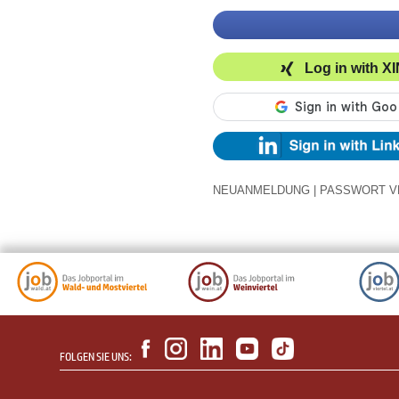
Log in with X
NEUANMELDUNG
|
PASSWORT V
FOLGEN SIE UNS: