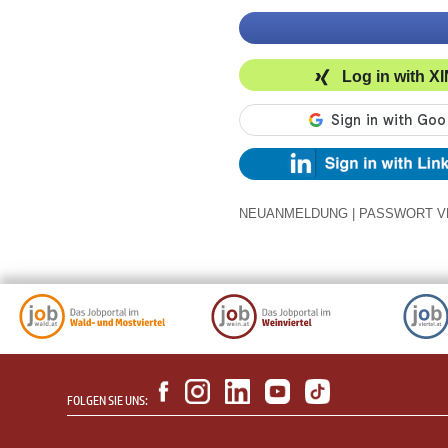
Log in with X
NEUANMELDUNG
|
PASSWORT V
FOLGEN SIE UNS: