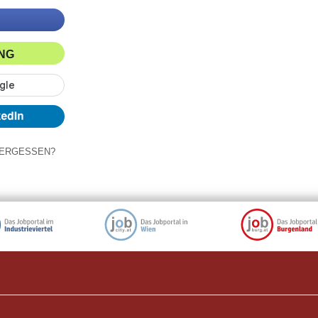
ING
ERGESSEN?