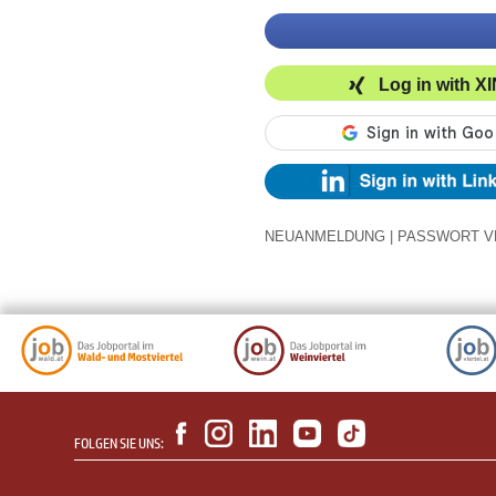
Log in with X
NEUANMELDUNG
|
PASSWORT V
FOLGEN SIE UNS: