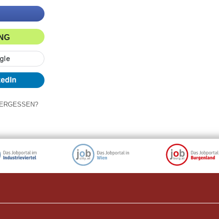
ING
ERGESSEN?