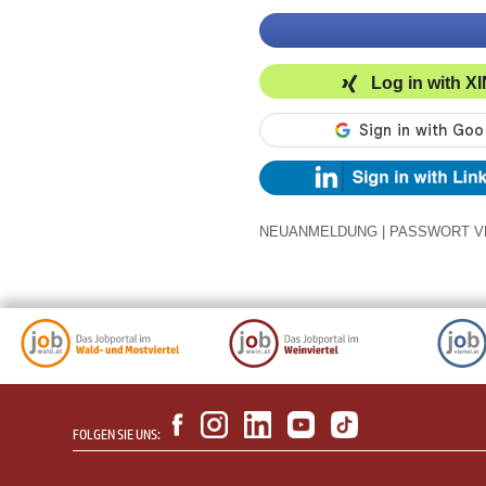
Log in with X
NEUANMELDUNG
|
PASSWORT V
FOLGEN SIE UNS: