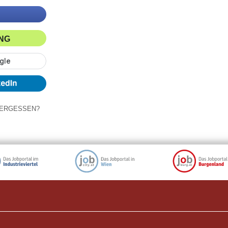
ING
ERGESSEN?