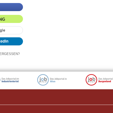
ING
ERGESSEN?