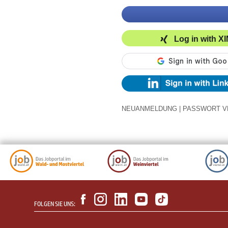
Log in with X
NEUANMELDUNG
|
PASSWORT V
FOLGEN SIE UNS: