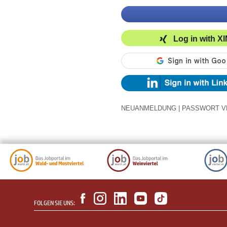
Log in with X
NEUANMELDUNG
|
PASSWORT V
FOLGEN SIE UNS: