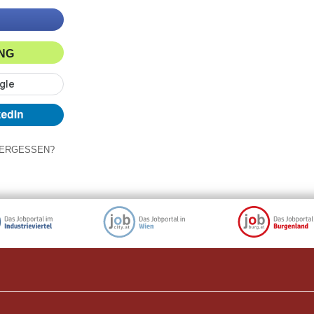
ING
ERGESSEN?