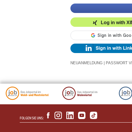
Log in with X
NEUANMELDUNG
|
PASSWORT V
FOLGEN SIE UNS: