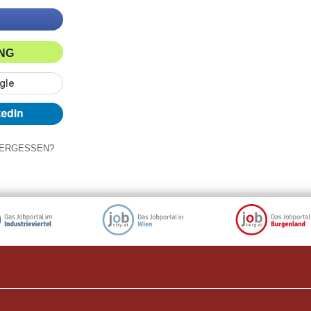
ING
ERGESSEN?