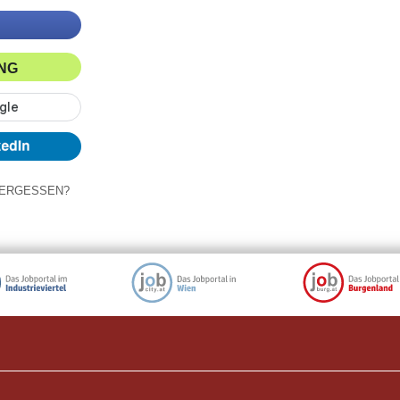
ING
ERGESSEN?