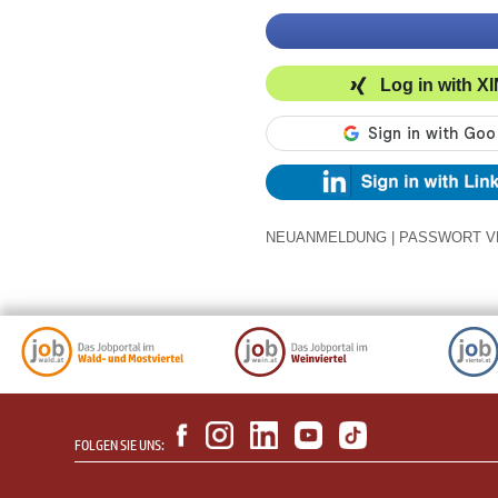
Log in with X
NEUANMELDUNG
|
PASSWORT V
FOLGEN SIE UNS: